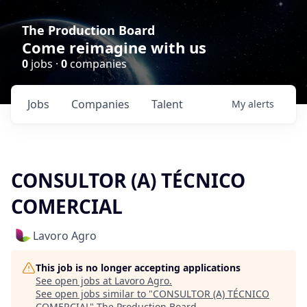
The Production Board
Come reimagine with us
0
jobs ·
0
companies
Jobs
Companies
Talent
My
alerts
CONSULTOR (A) TÉCNICO
COMERCIAL
Lavoro Agro
This job is no longer accepting applications
See open jobs at
Lavoro Agro
.
See open jobs similar to "
CONSULTOR (A) TÉCNICO
COMERCIAL
"
The Production Board
.