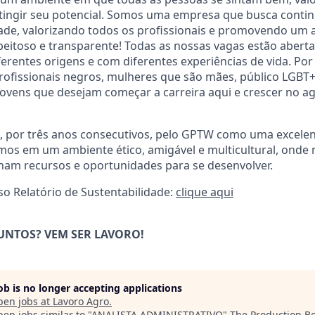
atingir seu potencial. Somos uma empresa que busca conti
dade, valorizando todos os profissionais e promovendo um
itoso e transparente! Todas as nossas vagas estão aberta
iferentes origens e com diferentes experiências de vida. Po
rofissionais negros, mulheres que são mães, público LGBT+
 jovens que desejam começar a carreira aqui e crescer no a
s, por três anos consecutivos, pelo GPTW como uma excele
amos em um ambiente ético, amigável e multicultural, onde
ham recursos e oportunidades para se desenvolver.
o Relatório de Sustentabilidade:
clique aqui
UNTOS? VEM SER LAVORO!
job is no longer accepting applications
pen jobs at
Lavoro Agro
.
en jobs similar to "
ANALISTA ADMINISTRATIVO
"
The Production B