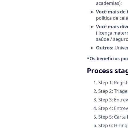
academias);
Você mais de 
política de ce
Você mais dive
(licença mate
saúde / seguro
Outros:
Unive
*Os benefícios po
Process sta
Step 1: Regist
Step 2: Tria
Step 3: Entre
Step 4: Entre
Step 5: Carta
Step 6: Hiring