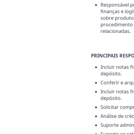
Responsável po
finanças e log
sobre produto
procedimento 
relacionadas.
PRINCIPAIS RESP
Incluir notas 
depósito.
Conferir e arq
Incluir notas 
depósito.
Solicitar comp
Análise de créd
Suporte adminis
Suporte ao se