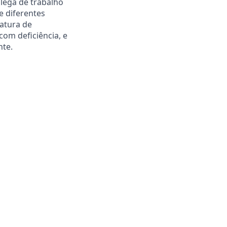
olega de trabalho
e diferentes
datura de
com deficiência, e
nte.