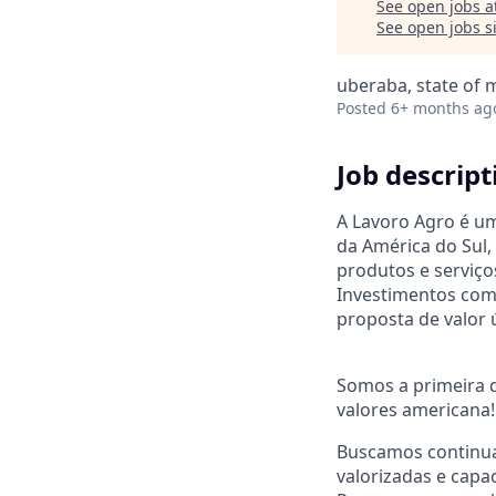
See open jobs a
See open jobs si
uberaba, state of m
Posted
6+ months ag
Job descript
A Lavoro Agro é um
da América do Sul,
produtos e serviço
Investimentos com
proposta de valor ú
Somos a primeira d
valores americana!
Buscamos continua
valorizadas e capa