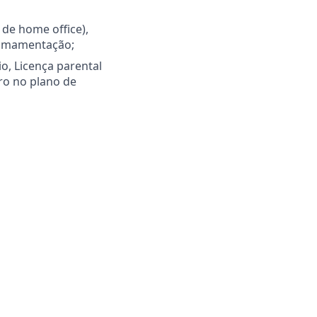
 de home office),
e amamentação;
o, Licença parental
ro no plano de