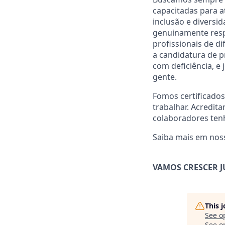
capacitadas para 
inclusão e diversi
genuinamente respe
profissionais de d
a candidatura de p
com deficiência, e
gente.
Fomos certificado
trabalhar. Acredit
colaboradores ten
Saiba mais em noss
VAMOS CRESCER J
This 
See o
See op