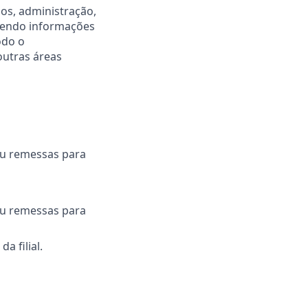
os, administração,
ebendo informações
odo o
outras áreas
 ou remessas para
 ou remessas para
 filial.