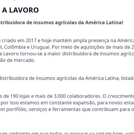
 A LAVORO
tribuidora de insumos agrícolas da América Latina!
i criado em 2017 e hoje mantém ampla presença na América
l, Colômbia e Uruguai. Por meio de aquisições de mais de 
 Lavoro tornou-se a maior distribuidora de insumos agríco
ação de mercado.
istribuidora de insumos agrícolas da América Latina, list
s de 190 lojas e mais de 3.000 colaboradores. O cresciment
 por isso estamos em constante expansão, para novos estad
m portfólio, serviços e ferramentas que contribuam para 
m ambiente em que todas as pessoas se sintam bem, valo