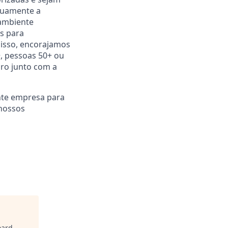
nuamente a
 ambiente
s para
r isso, encorajamos
, pessoas 50+ ou
gro junto com a
nte empresa para
 nossos
oard
.