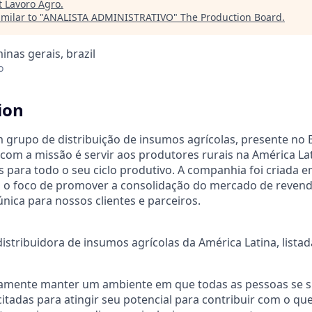
t
Lavoro Agro
.
milar to "
ANALISTA ADMINISTRATIVO
"
The Production Board
.
inas gerais, brazil
o
ion
 grupo de distribuição de insumos agrícolas, presente no B
 com a missão é servir aos produtores rurais na América La
s para todo o seu ciclo produtivo. A companhia foi criada e
 o foco de promover a consolidação do mercado de revend
nica para nossos clientes e parceiros.
istribuidora de insumos agrícolas da América Latina, list
mente manter um ambiente em que todas as pessoas se 
citadas para atingir seu potencial para contribuir com o qu