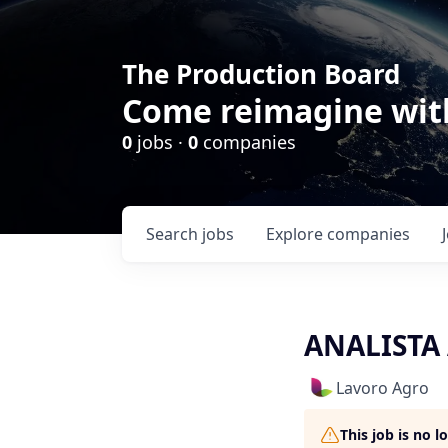
The Production Board
Come reimagine wit
0
jobs ·
0
companies
Search
jobs
Explore
companies
ANALISTA
Lavoro Agro
This job is no 