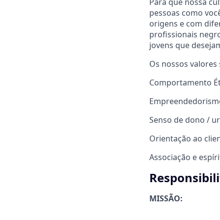
Para que nossa cul
pessoas como você!
origens e com dife
profissionais negr
jovens que desejam
Os nossos valores 
Comportamento Ét
Empreendedorism
Senso de dono / u
Orientação ao clie
Associação e espír
Responsibil
MISSÃO: