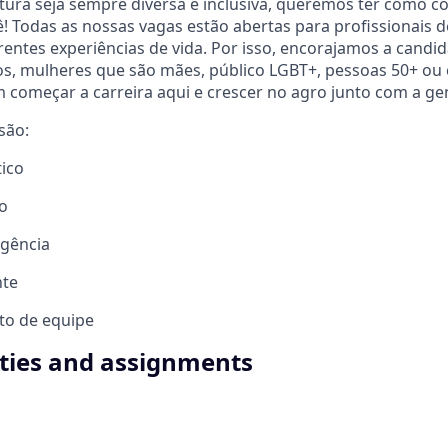
tura seja sempre diversa e inclusiva, queremos ter como c
 Todas as nossas vagas estão abertas para profissionais d
rentes experiências de vida. Por isso, encorajamos a candi
os, mulheres que são mães, público LGBT+, pessoas 50+ ou 
 começar a carreira aqui e crescer no agro junto com a ge
são:
ico
o
rgência
nte
ito de equipe
ities and assignments