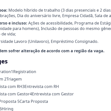
boa:
Modelo híbrido de trabalho (3 dias presenciais e 2 dias
lebrações, Dia do aniversário livre, Empresa Cidadã, Sala d
rso e incluso:
Ações de acessibilidade, Programa de Estági
rnidade para homens), Inclusão de pessoas do mesmo gêne
 de vida;
rsidade Lavoro (Unilavoro), Empréstimo Consignado.
dem sofrer alteração de acordo com a região da vaga.
ges
ration
1
Registration
gem
2
Triagem
vista com RH
3
Entrevista com RH
vista com Gestor
4
Entrevista com Gestor
 Proposta
5
Carta Proposta
6
Hiring