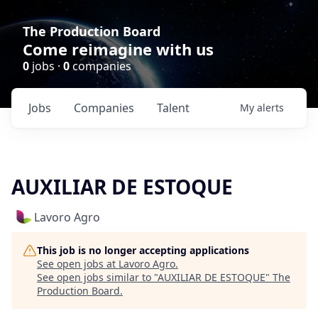
The Production Board
Come reimagine with us
0
jobs ·
0
companies
Jobs
Companies
Talent
My
alerts
AUXILIAR DE ESTOQUE
Lavoro Agro
This job is no longer accepting applications
See open jobs at
Lavoro Agro
.
See open jobs similar to "
AUXILIAR DE ESTOQUE
"
The
Production Board
.