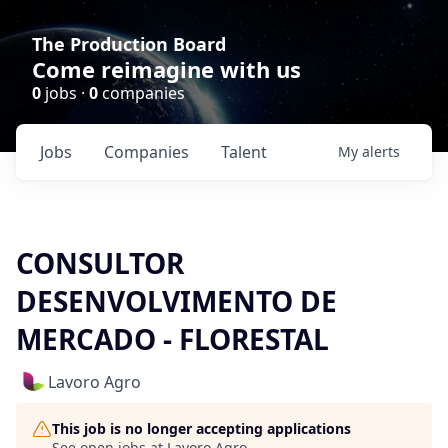
The Production Board
Come reimagine with us
0
jobs ·
0
companies
Jobs
Companies
Talent
My
alerts
CONSULTOR
DESENVOLVIMENTO DE
MERCADO - FLORESTAL
Lavoro Agro
This job is no longer accepting applications
See open jobs at
Lavoro Agro
.