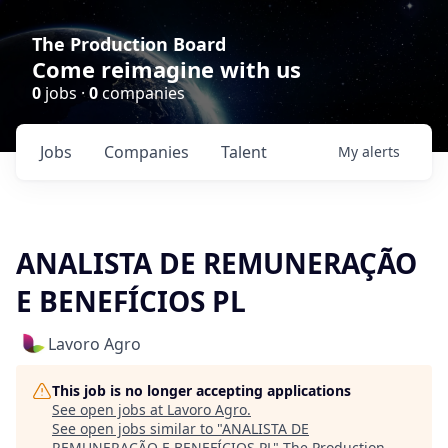
The Production Board
Come reimagine with us
0
jobs ·
0
companies
Jobs
Companies
Talent
My
alerts
ANALISTA DE REMUNERAÇÃO
E BENEFÍCIOS PL
Lavoro Agro
This job is no longer accepting applications
See open jobs at
Lavoro Agro
.
See open jobs similar to "
ANALISTA DE
REMUNERAÇÃO E BENEFÍCIOS PL
"
The Production