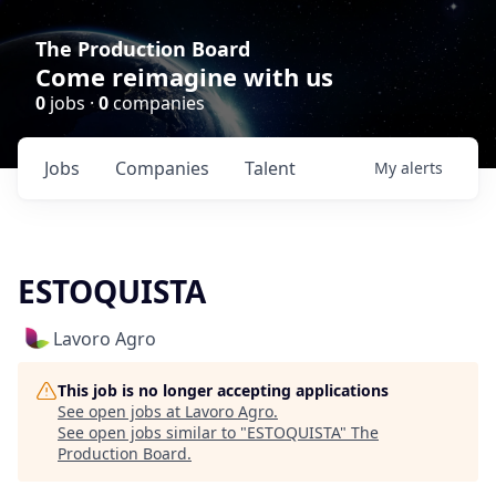
The Production Board
Come reimagine with us
0
jobs ·
0
companies
Jobs
Companies
Talent
My
alerts
ESTOQUISTA
Lavoro Agro
This job is no longer accepting applications
See open jobs at
Lavoro Agro
.
See open jobs similar to "
ESTOQUISTA
"
The
Production Board
.